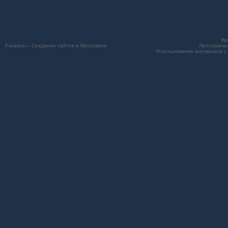
Яр
Paradox— Создание сайтов в Ярославле
Ярославски
Использование материала с 