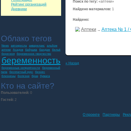
Поиск по тегу:
«аптеки»
Рейтинг организаций
Дневники
Найдено материалов:
1
Найдено:
Аптеки
Аптека № 1 /
→
Облако тегов
News
автокресла
акварелакс
альбом
аптеки
Асадов
бабушка
бандаж
бельё
берегиня
беременное творчество
беременность
« Назад
беременные неприятности
беременный
папа
бесплатный курс
бизнес
близнецы
болезни
брак
бумага
Кто на сайте?
Пользователей:
0
Гостей:
2
О проекте
Партнеры
Рекл