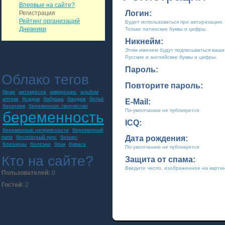
Впервые на сайте?
Логин:
Регистрация
Рейтинг организаций
Будет использоваться при авторизации.
Дневники
Только латинские буквы и цифры.
Никнейм:
Этим именем будут подписываться ваши
Русские и английские буквы и цифры.
Пароль:
Облако тегов
Повторите пароль:
News
автокресла
акварелакс
альбом
аптеки
Асадов
бабушка
бандаж
бельё
E-Mail:
берегиня
беременное творчество
По-умолчанию не публикуется
беременность
ICQ:
беременные неприятности
беременный
папа
бесплатный курс
бизнес
Дата рождения:
близнецы
болезни
брак
бумага
По-умолчанию не публикуется
Кто на сайте?
Защита от спама:
Введите число, изображенное на карти
Пользователей:
0
Гостей:
2