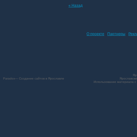
« Назад
О проекте
Партнеры
Рекл
Яр
Paradox— Создание сайтов в Ярославле
Ярославски
Использование материала с 