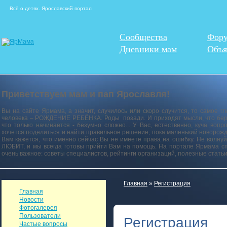
Всё о детях. Ярославский портал
Сообщества
Фор
Дневники мам
Объя
Приветствуем мам и пап Ярославля!
Вы на сайте Ярмама, а значит, случилось или скоро случится, то самое г
человека – РОЖДЕНИЕ РЕБЁНКА. Роды позади. И приходят мысли, что береме
что только начинается - безумно сложно... У Вас, естественно, куча воп
хочется поделиться и найти правильное решение, пока маленький новорожд
Вам кажется, что именно сейчас Вы не имеете права на ошибку. Не волнуй
ЛЮБИТ, и мы всегда готовы прийти Вам на помощь. На портале Ярмама сп
очень важное: советы специалистов, рейтинги организаций, полезные стать
Главная
»
Регистрация
Главная
Новости
Фотогалерея
Пользователи
Регистрация
Частые вопросы