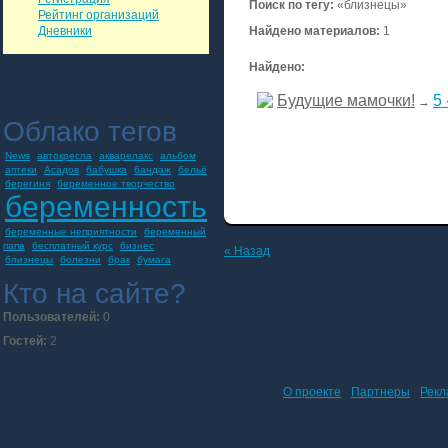
Поиск по тегу:
«близнецы»
Рейтинг организаций
Дневники
Найдено материалов:
1
Найдено:
Будущие мамочки!
5
→
Облако тегов
News
автокресла
акварелакс
альбом
аптеки
Асадов
бабушка
бандаж
бельё
берегиня
беременное творчество
беременность
беременные неприятности
беременный
папа
бесплатный курс
бизнес
« Назад
близнецы
болезни
брак
бумага
Кто на сайте?
Пользователей:
0
Гостей:
2
О проекте
Партнеры
Рекл