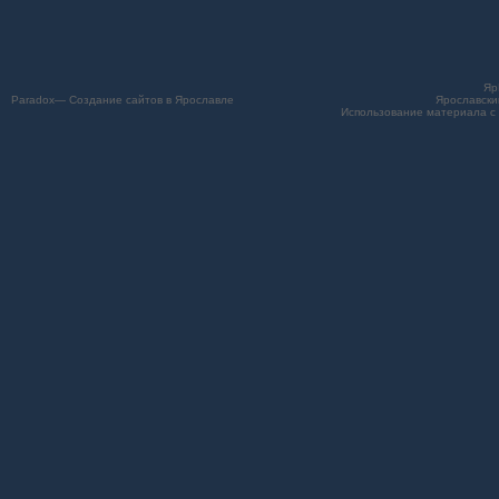
Яр
Paradox— Создание сайтов в Ярославле
Ярославски
Использование материала с 