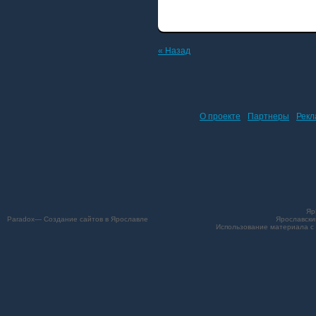
« Назад
О проекте
Партнеры
Рекл
Яр
Paradox— Создание сайтов в Ярославле
Ярославски
Использование материала с 