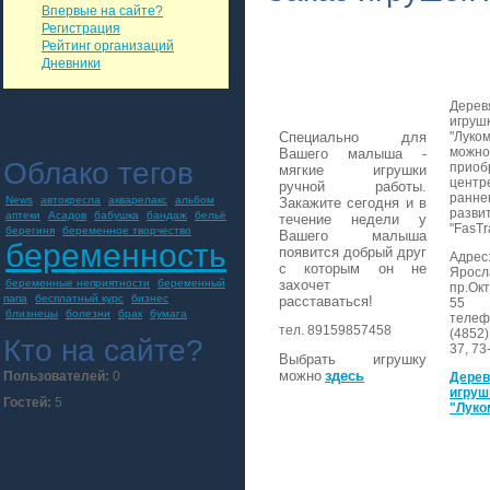
Впервые на сайте?
Регистрация
Рейтинг организаций
Дневники
Дерев
игруш
Специально для
"Луко
можно
Вашего малыша -
Облако тегов
приоб
мягкие игрушки
центр
ручной работы.
ранне
News
автокресла
акварелакс
альбом
Закажите сегодня и в
разви
аптеки
Асадов
бабушка
бандаж
бельё
течение недели у
"FasTr
берегиня
беременное творчество
Вашего малыша
беременность
появится добрый друг
Адре
с которы
м он не
Яросл
беременные неприятности
беременный
захочет
пр.Ок
папа
бесплатный курс
бизнес
расставаться!
55
близнецы
болезни
брак
бумага
телеф
тел. 89159857458
(4852)
Кто на сайте?
37, 73
Выбрать игрушку
можно
здесь
Пользователей:
0
Дере
игруш
Гостей:
5
"Луко