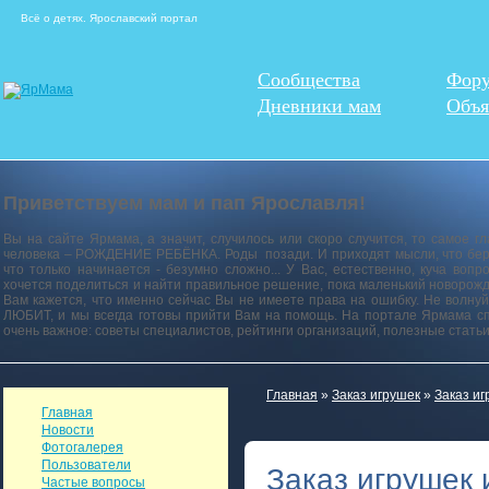
Всё о детях. Ярославский портал
Сообщества
Фор
Дневники мам
Объя
Приветствуем мам и пап Ярославля!
Вы на сайте Ярмама, а значит, случилось или скоро случится, то самое г
человека – РОЖДЕНИЕ РЕБЁНКА. Роды позади. И приходят мысли, что береме
что только начинается - безумно сложно... У Вас, естественно, куча воп
хочется поделиться и найти правильное решение, пока маленький новорожд
Вам кажется, что именно сейчас Вы не имеете права на ошибку. Не волнуй
ЛЮБИТ, и мы всегда готовы прийти Вам на помощь. На портале Ярмама сп
очень важное: советы специалистов, рейтинги организаций, полезные стать
Главная
»
Заказ игрушек
»
Заказ и
Главная
Новости
Фотогалерея
Пользователи
Заказ игрушек
Частые вопросы