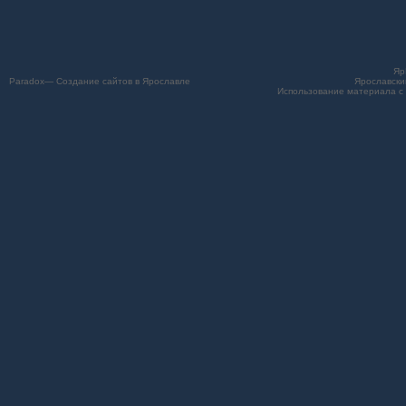
Яр
Paradox— Создание сайтов в Ярославле
Ярославски
Использование материала с 