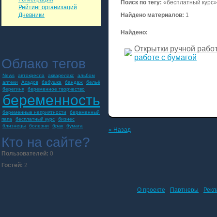
Поиск по тегу:
«бесплатный курс»
Рейтинг организаций
Дневники
Найдено материалов:
1
Найдено:
Открытки ручной рабо
работе с бумагой
Облако тегов
News
автокресла
акварелакс
альбом
аптеки
Асадов
бабушка
бандаж
бельё
берегиня
беременное творчество
беременность
беременные неприятности
беременный
папа
бесплатный курс
бизнес
близнецы
болезни
брак
бумага
« Назад
Кто на сайте?
Пользователей:
0
Гостей:
2
О проекте
Партнеры
Рекл