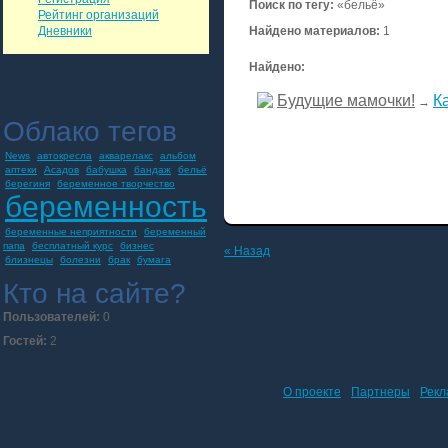
Поиск по тегу:
«бельё»
Рейтинг организаций
Дневники
Найдено материалов:
1
Найдено:
Будущие мамочки!
К
→
Облако тегов
News
автокресла
акварелакс
альбом
аптеки
Асадов
бабушка
бандаж
бельё
берегиня
беременное творчество
беременность
беременные неприятности
беременный
папа
бесплатный курс
бизнес
« Назад
близнецы
болезни
брак
бумага
Кто на сайте?
Пользователей:
0
Гостей:
2
О проекте
Партнеры
Рекл