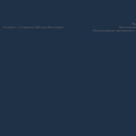
Яр
Paradox— Создание сайтов в Ярославле
Ярославски
Использование материала с 