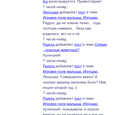
fos
регистрируется. Приветствуем!
7 часов назад
Ленуська
добавляет
пост
в теме
Игровое поле малыша. Игрушки.
:
Радуга, да не помню точно... года
полтора наверно... Лиза уже
родилась, вот он и пе
7 часов назад
Радуга
добавляет
пост
в теме
Собаки
- опасные животные?
:
ХулиганкА:
7 часов назад
Радуга
добавляет
пост
в теме
Игровое поле малыша. Игрушки.
:
Ленуська, Совершенно верно! А
сколько вашему мальчику было? Нам
пошел второй год, н
7 часов назад
Радуга
добавляет
пост
в теме
Игровое поле малыша. Игрушки.
:
ХулиганкА, показывала, и играли
вместе, но не нравится ей и все тут.