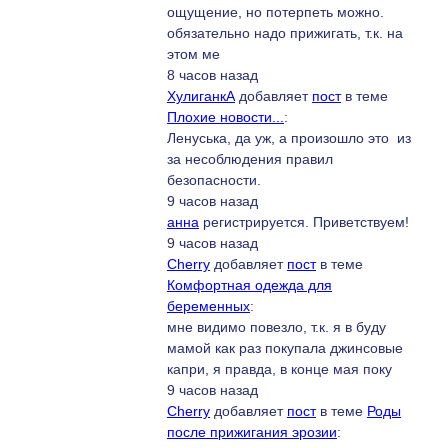
ощущение, но потерпеть можно.
обязательно надо прижигать, т.к. на
этом ме
8 часов назад
ХулиганкА
добавляет
пост
в теме
Плохие новости...
:
Ленуська, да уж, а произошло это из
за несоблюдения правил
безопасности.
9 часов назад
анна
регистрируется. Приветствуем!
9 часов назад
Cherry
добавляет
пост
в теме
Комфортная одежда для
беременных
:
мне видимо повезло, т.к. я в буду
мамой как раз покупала джинсовые
капри, я правда, в конце мая поку
9 часов назад
Cherry
добавляет
пост
в теме
Роды
после прижигания эрозии
: