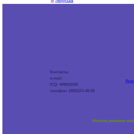
Ленуська
Контакты:
e-mail:
Ярма
ICQ: 449816545
телефон: (4852)33-48-28
Использование мат