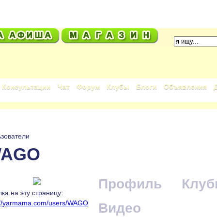
Консультации
Чат
Форум
Клубы
Блоги
Объявления
зователи
AGO
Профиль
Клу
ка на эту страницу:
://yarmama.com/users/WAGO
Видео