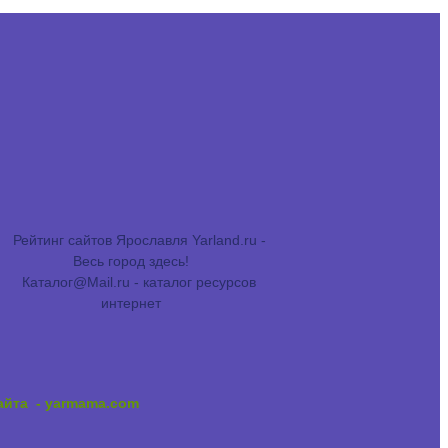
сайта
- yarmama.com